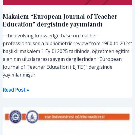
Makalem “European Journal of Teacher
Education” dergisinde yayımlandı
“The evolving knowledge base on teacher
professionalism: a bibliometric review from 1960 to 2024”
başlıklı makalem 1 Eylül 2025 tarihinde, öğretmen eğitimi
alanının uluslararası saygın dergilerinden “European
Journal of Teacher Education ( EJTE )” dergisinde
yayımlanmıştır.
Makalem
Read Post »
“European
Journal
of
Teacher
Education”