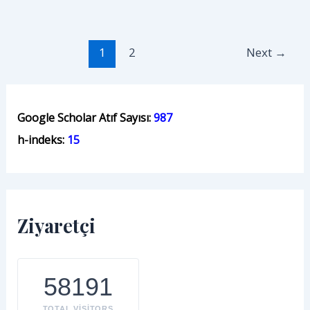
Başarı
ve
Post
Dönüşüm:
1
2
Next
→
pagination
Türkiye’nin
Yol
Haritası
Google Scholar Atıf Sayısı:
987
ve
Dünya
h-indeks:
15
Deneyimleri
Ziyaretçi
58191
TOTAL VISITORS