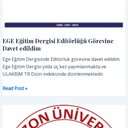
EGE Eğitim Dergisi Editörlüğü Görevine
Davet edildim
Ege Eğitim Dergisinde Editörlük görevine davet edildim.
Ege Eğitim Dergisi yılda üç kez yayımlanmakta ve
ULAKBİM TR Dizin indeksinde dizinlenmektedir.
EGE
Read Post »
Eğitim
Dergisi
Editörlüğü
Görevine
Davet