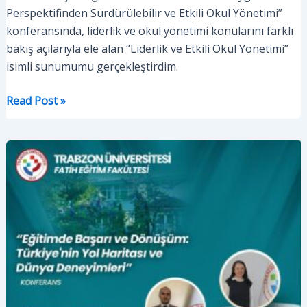
Perspektifinden Sürdürülebilir ve Etkili Okul Yönetimi”
konferansında, liderlik ve okul yönetimi konularını farklı
bakış açılarıyla ele alan “Liderlik ve Etkili Okul Yönetimi”
isimli sunumumu gerçekleştirdim.
Konferans:
Read Post »
Liderlik
Uygulamaları
Perspektifinden
Sürdürülebilir
ve
Etkili
Okul
Yönetimi