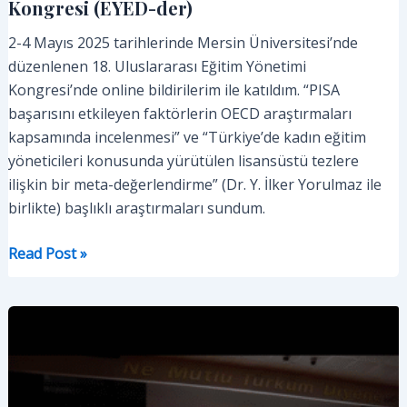
Kongresi (EYED-der)
2-4 Mayıs 2025 tarihlerinde Mersin Üniversitesi’nde
düzenlenen 18. Uluslararası Eğitim Yönetimi
Kongresi’nde online bildirilerim ile katıldım. “PISA
başarısını etkileyen faktörlerin OECD araştırmaları
kapsamında incelenmesi” ve “Türkiye’de kadın eğitim
yöneticileri konusunda yürütülen lisansüstü tezlere
ilişkin bir meta-değerlendirme” (Dr. Y. İlker Yorulmaz ile
birlikte) başlıklı araştırmaları sundum.
Bildiri:
Read Post »
18.
Uluslararası
Eğitim
Yönetimi
Kongresi
(EYED-