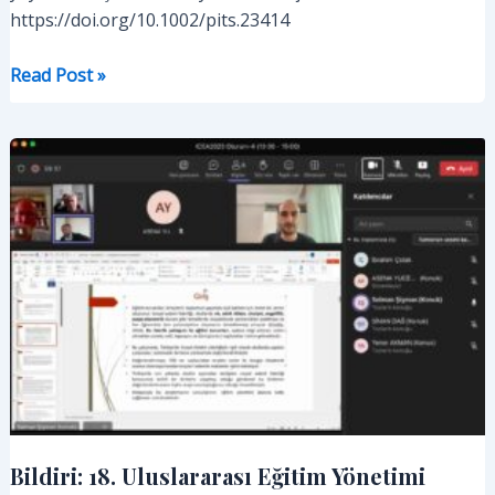
https://doi.org/10.1002/pits.23414
Makalem
Read Post »
“Psychology
in
the
Schools”
dergisinde
yayımlandı
Bildiri: 18. Uluslararası Eğitim Yönetimi