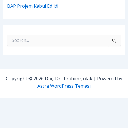
BAP Projem Kabul Edildi
S
e
a
r
c
h
f
o
Copyright © 2026 Doç. Dr. İbrahim Çolak | Powered by
r
Astra WordPress Teması
: