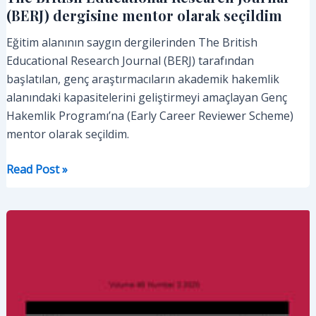
(BERJ) dergisine mentor olarak seçildim
Eğitim alanının saygın dergilerinden The British
Educational Research Journal (BERJ) tarafından
başlatılan, genç araştırmacıların akademik hakemlik
alanındaki kapasitelerini geliştirmeyi amaçlayan Genç
Hakemlik Programı’na (Early Career Reviewer Scheme)
mentor olarak seçildim.
The
Read Post »
British
Educational
Research
Journal
(BERJ)
dergisine
mentor
olarak