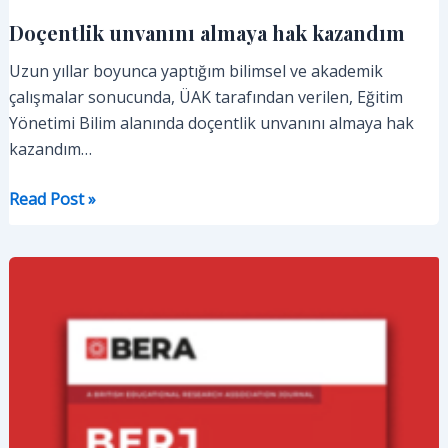
Doçentlik unvanını almaya hak kazandım
Uzun yıllar boyunca yaptığım bilimsel ve akademik
çalışmalar sonucunda, ÜAK tarafından verilen, Eğitim
Yönetimi Bilim alanında doçentlik unvanını almaya hak
kazandım…
Doçentlik
Read Post »
unvanını
almaya
hak
kazandım